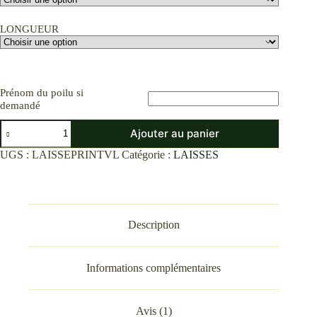
LONGUEUR
Prénom du poilu si
demandé
quantité
Ajouter au panier
de
Laisses
UGS :
LAISSEPRINTVL
Catégorie :
LAISSES
1,50M
Printemps
VintageLovers
Description
Informations complémentaires
Avis (1)