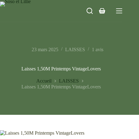
Passer
au
Panier
contenu
d’achat
23 mars 2025
LAISSES
1 avis
Laisses 1,50M Printemps VintageLovers
Accueil
LAISSES
Laisses 1,50M Printemps VintageLovers