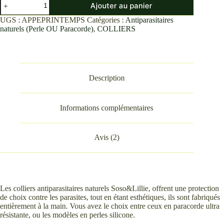
Ajouter au panier
de
Antiparasitaire
UGS :
APPEPRINTEMPS
Catégories :
Antiparasitaires
naturel
naturels (Perle OU Paracorde)
,
COLLIERS
perle
Printemps
Description
Informations complémentaires
Avis (2)
Les colliers antiparasitaires naturels Soso&Lillie, offrent une protection
de choix contre les parasites, tout en étant esthétiques, ils sont fabriqués
entièrement à la main. Vous avez le choix entre ceux en paracorde ultra
résistante, ou les modèles en perles silicone.