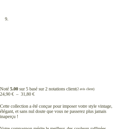
Noté
5.00
sur 5 basé sur
2
notations client
(
2
avis client)
Plage
24,90
€
–
31,80
€
de
prix :
Cette collection a été conçue pour imposer votre style vintage,
24,90 €
élégant, et sans nul doute que vous ne passerez plus jamais
à
inaperçu !
31,80 €
Votre compagnon mérite le meilleur, des couleurs raffinées,