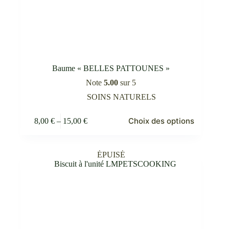
Baume « BELLES PATTOUNES »
Note
5.00
sur 5
SOINS NATURELS
Ce
Choix des options
8,00
€
–
15,00
€
produit
Plage
a
de
plusieurs
prix :
variations.
8,00 €
ÉPUISÉ
Les
à
options
15,00 €
peuvent
être
choisies
sur
la
page