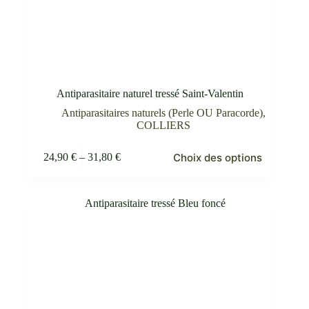
Antiparasitaire naturel tressé Saint-Valentin
Antiparasitaires naturels (Perle OU Paracorde)
,
COLLIERS
Ce
Choix des options
24,90
€
–
31,80
€
produit
Plage
a
de
plusieurs
prix :
variations.
24,90 €
Les
à
options
31,80 €
peuvent
être
choisies
sur
la
page
du