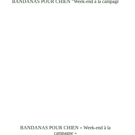
Les
à
options
31,80 €
peuvent
être
choisies
sur
la
page
du
produit
BANDANAS POUR CHIEN « Week-end à la
campagne »