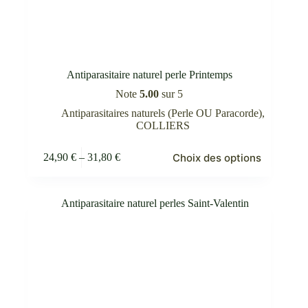
Antiparasitaire naturel perle Printemps
Note
5.00
sur 5
Antiparasitaires naturels (Perle OU Paracorde)
,
COLLIERS
Ce
Choix des options
24,90
€
–
31,80
€
produit
Plage
a
de
plusieurs
prix :
variations.
24,90 €
Les
à
options
31,80 €
peuvent
être
choisies
sur
la
page