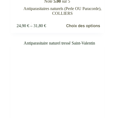
Note
5.00
sur 5
Antiparasitaires naturels (Perle OU Paracorde)
,
COLLIERS
Ce
Choix des options
24,90
€
–
31,80
€
produit
Plage
a
de
plusieurs
prix :
variations.
24,90 €
Les
à
options
31,80 €
peuvent
être
choisies
sur
la
page
du
produit