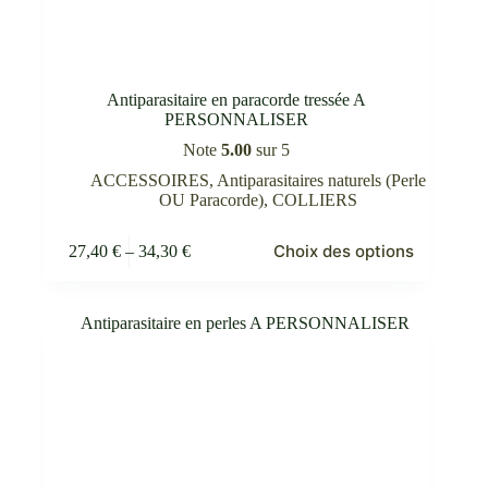
Antiparasitaire en paracorde tressée A
PERSONNALISER
Note
5.00
sur 5
ACCESSOIRES
,
Antiparasitaires naturels (Perle
OU Paracorde)
,
COLLIERS
Ce
Choix des options
27,40
€
–
34,30
€
produit
Plage
a
de
plusieurs
prix :
variations.
27,40 €
Les
à
options
34,30 €
peuvent
être
choisies
sur
la
page