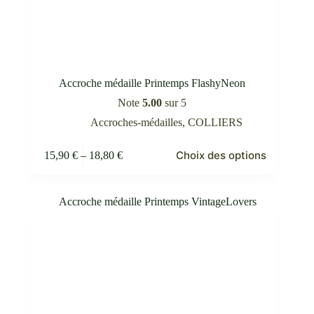
Accroche médaille Printemps FlashyNeon
Note
5.00
sur 5
Accroches-médailles
,
COLLIERS
Ce
Choix des options
15,90
€
–
18,80
€
produit
Plage
a
de
plusieurs
prix :
variations.
15,90 €
Les
à
options
18,80 €
peuvent
être
choisies
sur
la
page
du