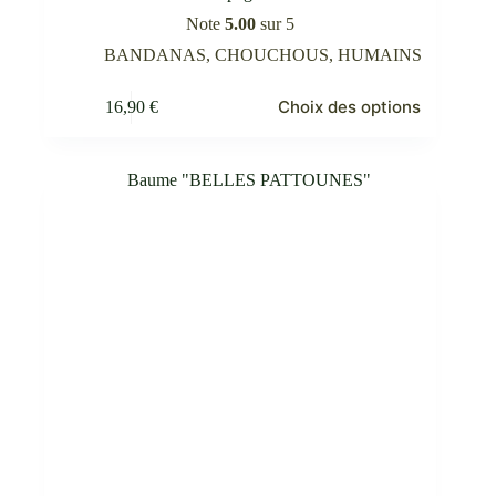
Note
5.00
sur 5
BANDANAS
,
CHOUCHOUS
,
HUMAINS
Ce
Choix des options
16,90
€
produit
a
plusieurs
variations.
Les
options
peuvent
être
choisies
sur
la
page
du
produit