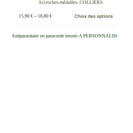
Accroches-médailles
,
COLLIERS
Ce
Choix des options
15,90
€
–
18,80
€
produit
Plage
a
de
plusieurs
prix :
variations.
15,90 €
Les
à
options
18,80 €
peuvent
être
choisies
sur
la
page
du
produit