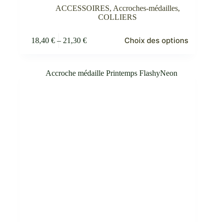
ACCESSOIRES
,
Accroches-médailles
,
COLLIERS
Ce
Choix des options
18,40
€
–
21,30
€
produit
Plage
a
de
plusieurs
prix :
variations.
18,40 €
Les
à
options
21,30 €
peuvent
être
choisies
sur
la
page
du
produit