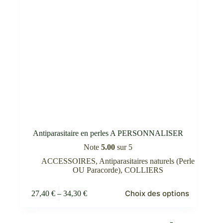
du
produit
Antiparasitaire en perles A PERSONNALISER
Note
5.00
sur 5
ACCESSOIRES
,
Antiparasitaires naturels (Perle
OU Paracorde)
,
COLLIERS
Ce
Choix des options
27,40
€
–
34,30
€
produit
Plage
a
de
plusieurs
prix :
variations.