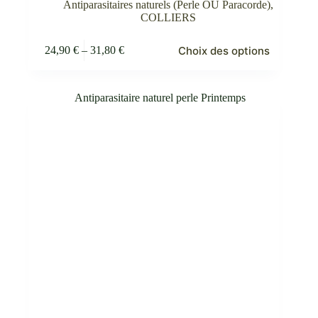
Antiparasitaires naturels (Perle OU Paracorde)
,
COLLIERS
Ce
Choix des options
24,90
€
–
31,80
€
produit
Plage
a
de
plusieurs
prix :
variations.
24,90 €
Les
à
options
31,80 €
peuvent
être
choisies
sur
la
page
du
produit