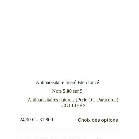
produit
Antiparasitaire tressé Bleu foncé
Note
5.00
sur 5
Antiparasitaires naturels (Perle OU Paracorde)
,
COLLIERS
Ce
Choix des options
24,90
€
–
31,80
€
produit
Plage
a
de
plusieurs
prix :
variations.
24,90 €