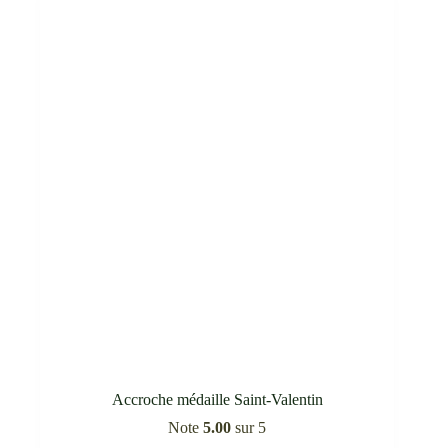
options
18,80 €
peuvent
être
choisies
sur
la
page
du
produit
Accroche médaille Saint-Valentin
Note
5.00
sur 5