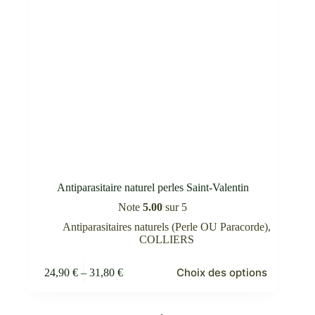
du
produit
Antiparasitaire naturel perles Saint-Valentin
Note
5.00
sur 5
Antiparasitaires naturels (Perle OU Paracorde)
,
COLLIERS
Ce
Choix des options
24,90
€
–
31,80
€
produit
Plage
a
de
plusieurs
prix :
variations.