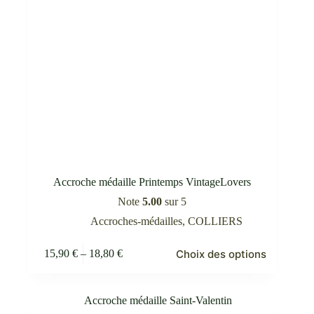
produit
Accroche médaille Printemps VintageLovers
Note
5.00
sur 5
Accroches-médailles
,
COLLIERS
Ce
Choix des options
15,90
€
–
18,80
€
produit
Plage
a
de
plusieurs
prix :
variations.
15,90 €
Les
à