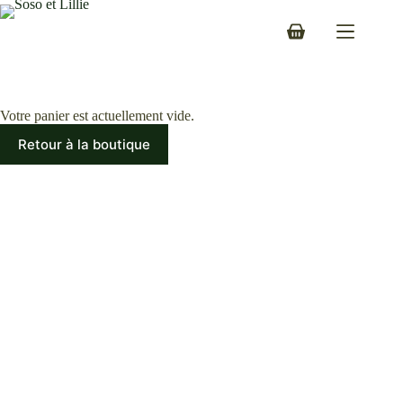
Passer
au
Panier
contenu
d’achat
Votre panier est actuellement vide.
Retour à la boutique