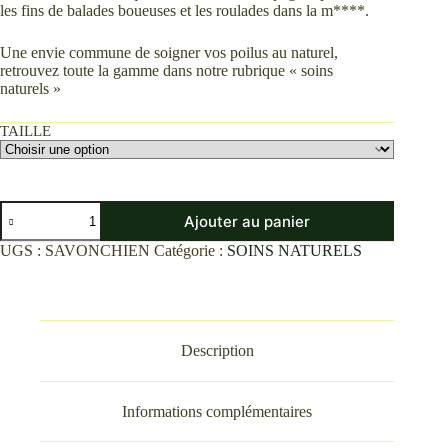
les fins de balades boueuses et les roulades dans la m****.
Une envie commune de soigner vos poilus au naturel,
retrouvez toute la gamme dans notre rubrique « soins
naturels »
TAILLE
quantité
Ajouter au panier
de
SAVON
UGS :
SAVONCHIEN
Catégorie :
SOINS NATURELS
NATUREL
POUR
CHIEN
Description
Informations complémentaires