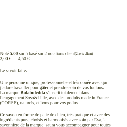
Noté
5.00
sur 5 basé sur
2
notations client
(
2
avis client)
Plage
2,00
€
–
4,50
€
de
prix :
Le savoir faire.
2,00 €
à
Une personne unique, professionnelle et très douée avec qui
4,50 €
j’adore travailler pour gâter et prendre soin de vos loulous.
La marque
Bulabuledda
s’inscrit totalement dans
l’engagement Soso&Lillie, avec des produits made in France
(CORSE), naturels, et bons pour vos poilus.
Ce savon en forme de patte de chien, très pratique et avec des
ingrédients purs, choisis et harmonisés avec soin par Eva, la
savonnière de la marque, saura vous accompagner pour toutes