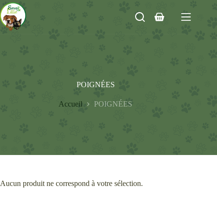
Passer
au
Panier
contenu
d’achat
POIGNÉES
Accueil
POIGNÉES
Aucun produit ne correspond à votre sélection.